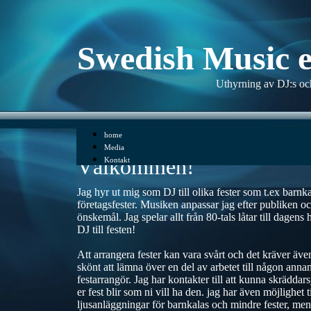
Swedish Music e
Uthyrning av DJ:s och
home
Media
Välkommen!
Kontakt
Jag hyr ut mig som DJ till olika fester som t.ex barnka
företagsfester. Musiken anpassar jag efter publiken och
önskemål. Jag spelar allt från 80-tals låtar till dagens hi
DJ till festen!
Att arrangera fester kan vara svårt och det kräver äve
skönt att lämna över en del av arbetet till någon ann
festarrangör. Jag har kontakter till att kunna skräddarsy
er fest blir som ni vill ha den. jag har även möjlighet 
ljusanläggningar för barnkalas och mindre fester, men 